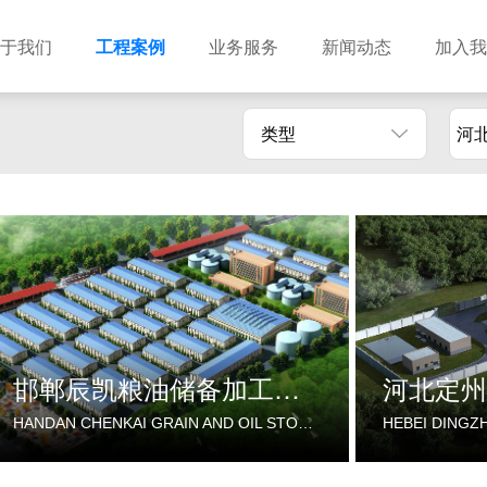
于我们
工程案例
业务服务
新闻动态
加入我
类型
河
建筑设计
市政设计
电力设计
商物粮储藏（冷库冷冻）
农林设计
勘察资质
水利设计
风景园林
土地规划
城乡规划
工程测绘
工程咨询
工程造价
邯郸辰凯粮油储备加工基地
河北定州
HANDAN CHENKAI GRAIN AND OIL STORAGE AND PROCESSING BASE
HEBEI DINGZ