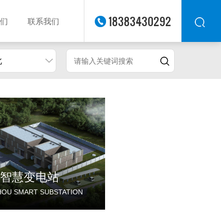
18383430292
们
联系我们
北
华东
华北
华南
华中
西南
西北
东南
智慧变电站
HOU SMART SUBSTATION